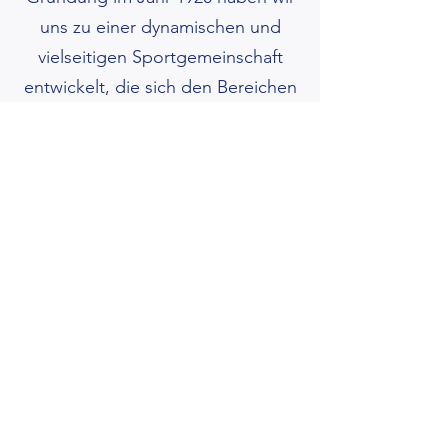
uns zu einer dynamischen und
vielseitigen Sportgemeinschaft
entwickelt, die sich den Bereichen
Fußball, Tischtennis und Padel
widmet. Unser Verein ist stolz darauf,
eine breite Palette von sportlichen
Möglichkeiten für Menschen jeden
Alters und jeder Fähigkeitsstufe
anzubieten. Durch unsere engagierte
Mitgliedschaft, unsere qualifizierten
Trainer und unsere lebendige
Gemeinschaft schaffen wir ein
Umfeld, das die Freude am Sport,
den Teamgeist und die persönliche
Entwicklung fördert. Tauche ein und