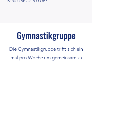
19:30 Uhr - 21:00 Uhr
Gymnastikgruppe
Die Gymnastikgruppe trifft sich ein
mal pro Woche um gemeinsam zu
trainieren.
Trainingsort
Schulturnhalle Neunkirchen
Trainer
Ilona Engelhardt
Training